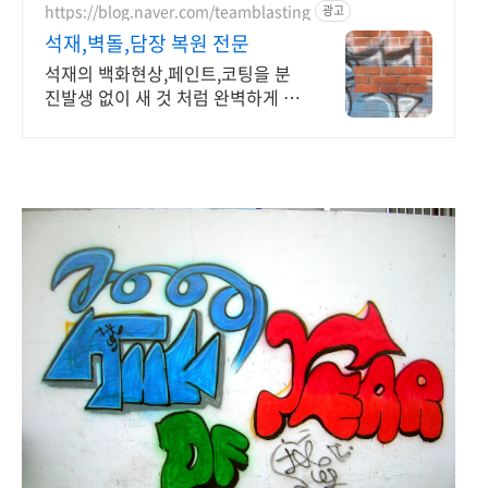
https://blog.naver.com/teamblasting
광고
석재,벽돌,담장 복원 전문
석재의 백화현상,페인트,코팅을 분
진발생 없이 새 것 처럼 완벽하게 복
원!