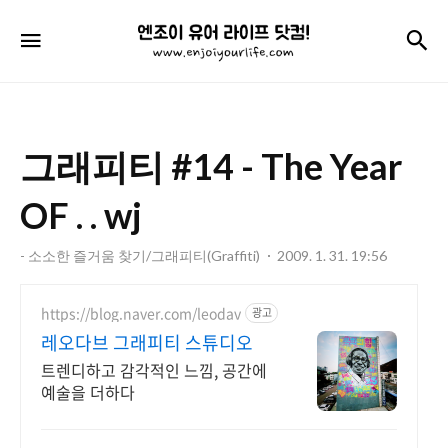
엔
검
메뉴
조
이
유
그래피티 #14 - The Year
어
라
OF . . wj
이
- 소소한 즐거움 찾기/그래피티(Graffiti)
2009. 1. 31. 19:56
프
닷
https://blog.naver.com/leodav
광고
레오다브 그래피티 스튜디오
컴!
트렌디하고 감각적인 느낌, 공간에
예술을 더하다