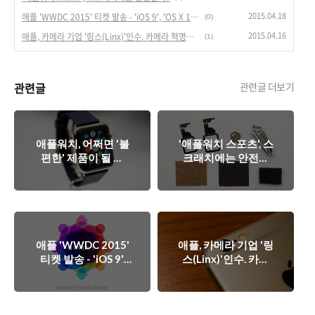
2015.04.18
애플 'WWDC 2015' 티켓 발송 - 'iOS 9', 'OS X 10.11' 기대해도 될까?
(0)
2015.04.16
애플, 카메라 기업 '링스(Linx)'인수. 카메라 혁명의 도화선 되나?
(1)
관련글
관련글 더보기
애플워치, 어쩌면 '불
'애플워치 스포츠', 스
편한' 제품이 될 지
크래치에는 안전할
도..
까?
애플 'WWDC 2015'
애플, 카메라 기업 '링
티켓 발송 - 'iOS 9',
스(Linx)'인수. 카메
'OS X 10.11' 기대해
라 혁명의 도화선 되
도 될까?
나?