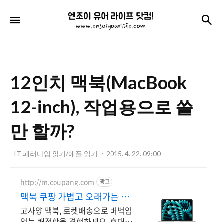
엔
검
메뉴
조
이
유
12인치 맥북(MacBook
어
라
12-inch), 작업용으로 쓸
이
만 할까?
프
닷
- IT 패러다임 읽기/애플 읽기
2015. 4. 22. 09:00
컴!
http://m.coupang.com
광고
맥북 쿠팡 가볍고 오래가는 배
터리
고사양 맥북, 로켓배송으로 버벅임
없는 쾌적함을 경험하세요. 휴대성