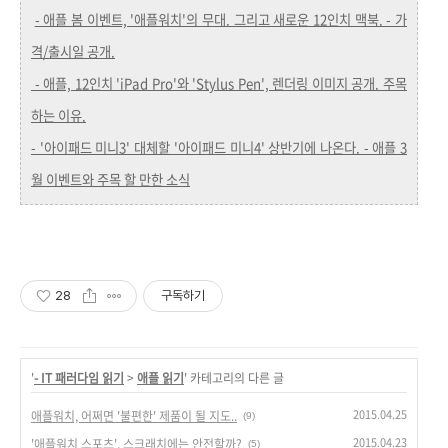
- 애플 봄 이벤트, '애플워치'의 무대. 그리고 새로운 12인치 맥북. - 가
격/출시일 공개.
- 애플, 12인치 'iPad Pro'와 'Stylus Pen', 렌더링 이미지 공개. 주목
하는 이유.
- '아이패드 미니3' 대체할 '아이패드 미니4' 상반기에 나온다. - 애플 3
월 이벤트와 주목 할 만한 소식
28
구독하기
'
- IT 패러다임 읽기
>
애플 읽기
' 카테고리의 다른 글
2015.04.25
애플워치, 어쩌면 '불편한' 제품이 될 지도..
(9)
2015.04.23
'애플워치 스포츠', 스크래치에는 안전할까?
(5)