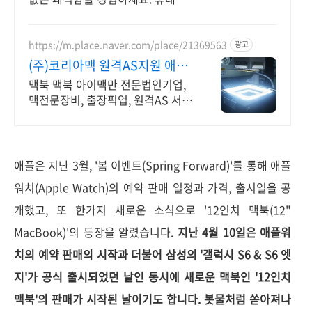
좋은 노트북, 필요하세요? 배터리
걱정 없이 쿠팡에서 구매하세요.
https://m.place.naver.com/place/21369563
광고
(주)코리아맥 원격AS지원 애플
정식자격보유 신속출장점검
맥북 맥북 아이맥만 전문법인기업,
맥전문장비, 출장픽업, 원격AS 서
울, 경기, 인천 일부지역 당일 출장,
픽업전문엔지니어 대기
애플은 지난 3월, '봄 이벤트(Spring Forward)'를 통해 애플
워치(Apple Watch)의 예약 판매 일정과 가격, 출시일을 공
개했고, 또 한가지 새로운 소식으로 '12인치 맥북(12"
MacBook)'의 등장을 알렸습니다.
지난 4월 10일은 애플워
치의 예약 판매의 시작과 더불어 삼성의 '갤럭시 S6 & S6 엣
지'가 공식 출시되었던 날인 동시에 새로운 맥북인 '12인치
맥북'의 판매가 시작된 날이기도 합니다. 봇물처럼 쏟아져나