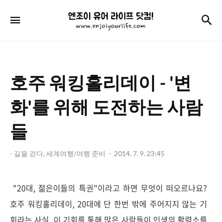
엔
검
메뉴
조
이
유
호주 워킹홀리데이 - '변
어
라
화'를 위해 도전하는 사람
이
들
프
닷
- 길을 걷다, 세계여행/여행 준비
2014. 7. 9. 23:45
컴!
"20대, 젊은이들의 특권"이라고 하면 무엇이 떠오르나요?
호주 워킹홀리데이, 20대에 단 한번 밖에 주어지지 않는 기
회라는 사실. 이 기회를 통해 많은 사람들이 인생의 활력소를