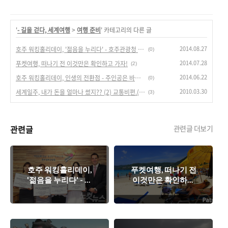
'
- 길을 걷다, 세계여행
>
여행 준비
' 카테고리의 다른 글
2014.08.27
호주 워킹홀리데이, '젊음을 누리다' - 호주관광청 '유스캠페인 최종 4인'
(0)
2014.07.28
푸켓여행, 떠나기 전 이것만은 확인하고 가자!
(2)
2014.06.22
호주 워킹홀리데이, 인생의 전환점 - 주인공은 바로 당신!
(0)
2010.03.30
세계일주, 내가 돈을 얼마나 썼지?? (2) 교통비편.(남미)
(3)
관련글
관련글 더보기
호주 워킹홀리데이,
푸켓여행, 떠나기 전
'젊음을 누리다' - 호
이것만은 확인하고
주관광청 '유스캠페
가자!
인 최종 4인'