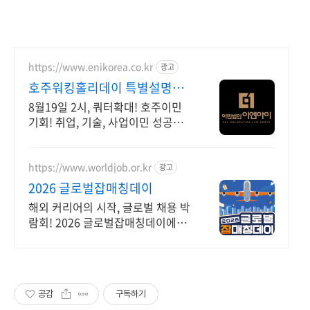
https://www.enikorea.co.kr
광고
호주워킹홀리데이 특별설명회!
청와대비자의뢰 공신력
8월19일 2시, 쿼터확대! 호주이민
기회! 취업, 기술, 사업이민 성공안
내
https://www.worldjob.or.kr
광고
2026 글로벌잡매칭데이
해외 커리어의 시작, 글로벌 채용 박
람회! 2026 글로벌잡매칭데이에서
글로벌 기업과 직접 만날 수 있는 기
회를 놓치지 마세요!
공감
구독하기