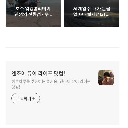
호주 워킹홀리데이,
세계일주, 내가 돈을
인생의 전환점 - 주인
얼마나 썼지?? (2) 교
공은 바로 당신!
통비편.(남미)
엔조이 유어 라이프 닷컴!
하루하루를 맞이하는 즐거움! 엔조이 유어 라이프
닷컴!
구독하기