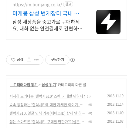
https://m.bunjang.co.kr/
광고
미개봉 삼성 번개장터 국내 최
대 브랜드 중고거래
삼성 새상품을 중고가로 구매하세
요. 대화 없는 안전결제로 간편하게!
전국 각지에서 올라오는 전국구 최
다 상품 매일 10만 개 이상의 신규
상품 업로드
공감
구독하기
'
- IT 패러다임 읽기
>
삼성 읽기
' 카테고리의 다른 글
2018.11.19
서서히 드러나는 '갤럭시S10' 스펙. 기대할 만하나?
(0)
2018.11.14
속속 등장하는 '갤럭시F'에 대한 자세한 이야기. 핵심 포인트는 무엇일까?
(0)
2018.11.09
갤럭시S10, 얼굴 인식 기능(페이스ID) 탑재 안 하는 이유.
(0)
2018.11.07
접는 스마트폰 '갤럭시F', 구매할 만한가??(설문 조사 결과)
(0)