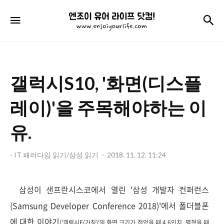
엔
검
메뉴
조
이
유
갤럭시S10, '화면(디스플
어
라
레이)'을 주목해야하는 이
이
유.
프
닷
- IT 패러다임 읽기/삼성 읽기
2018. 11. 12. 11:24
컴!
삼성이 샌프란시스코에서 열린 '삼성 개발자 컨퍼런스
(Samsung Developer Conference 2018)'에서 폴더블폰
에 대한 이야기
(
'갤럭시F(가칭)'의 화면 크기가 접었을 때 4.6인치, 펼쳤을 때