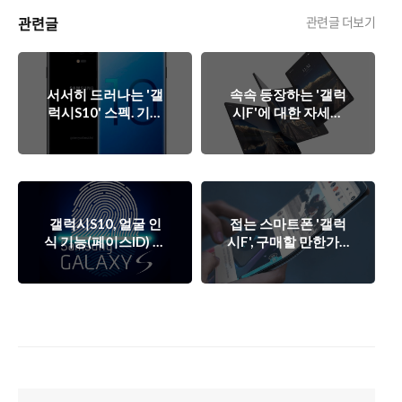
관련글
관련글 더보기
서서히 드러나는 '갤
속속 등장하는 '갤럭
럭시S10' 스펙. 기대
시F'에 대한 자세한
할 만하나?
이야기. 핵심 포인트
는 무엇일까?
갤럭시S10, 얼굴 인
접는 스마트폰 '갤럭
식 기능(페이스ID) 탑
시F', 구매할 만한가??
재 안 하는 이유.
(설문 조사 결과)