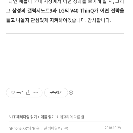
과연 애플이 국내 시장에서 어떤 성과를 보이게 될 지, 그리
고
삼성의 갤럭시노트9과 LG의 V40 ThinQ가 어떤 전략을
들고 나올지 관심있게 지켜봐야
겠습니다. 감사합니다.
공감
구독하기
'
- IT 패러다임 읽기
>
애플 읽기
' 카테고리의 다른 글
2018.10.29
'iPhone XR'의 'R'은 어떤 의미일까?
(0)