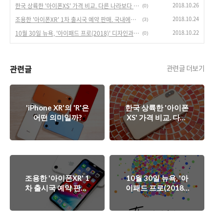
2018.10.26
한국 상륙한 '아이폰XS' 가격 비교. 다른 나라보다 비싼가?
(0)
2018.10.24
조용한 '아이폰XR' 1차 출시국 예약 판매. 국내에선 돌풍 일으킬까?
(3)
2018.10.22
10월 30일 뉴욕, '아이패드 프로(2018)' 디자인과 기능 변화 기대해도 되나?
(0)
관련글
관련글 더보기
'iPhone XR'의 'R'은
한국 상륙한 '아이폰
어떤 의미일까?
XS' 가격 비교. 다른
나라보다 비싼가?
조용한 '아이폰XR' 1
10월 30일 뉴욕, '아
차 출시국 예약 판매.
이패드 프로(2018)'
국내에선 돌풍 일으
디자인과 기능 변화
킬까?
기대해도 되나?