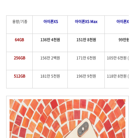
용량/기종
아이폰XS
아이폰XS Max
아이폰XR
64GB
136만 4천원
151만 8천원
99만원
256GB
156만 2백원
171만 6천원
105만 6천원 (128G
512
GB
181만 5천원
196만 9천원
118만 8천원 (256G