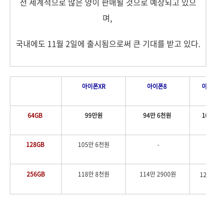
전 세계적으로 많은 양이 판매될 것으로 예상되고 있으
며,
국내에도 11월 2일에 출시됨으로써 큰 기대를 받고 있다.
아이폰XR
아이폰8
아
이폰
64GB
99만원
94만 6천원
107만 
128GB
105만 6천원
-
256GB
118만 8천원
114만 2900원
128만 