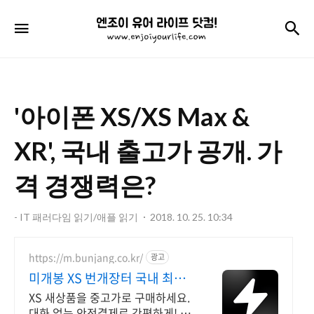
엔
검
메뉴
조
이
유
'아이폰 XS/XS Max &
어
라
XR', 국내 출고가 공개. 가
이
격 경쟁력은?
프
닷
- IT 패러다임 읽기/애플 읽기
2018. 10. 25. 10:34
컴!
https://m.bunjang.co.kr/
광고
미개봉 XS 번개장터 국내 최대
브랜드 중고거래
XS 새상품을 중고가로 구매하세요.
대화 없는 안전결제로 간편하게! 전