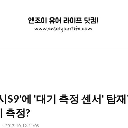
엔
조
이
유
어
라
이
시S9'에 '대기 측정 센서' 탑
프
닷
 측정?
컴!
기
2017. 10. 12. 11:08