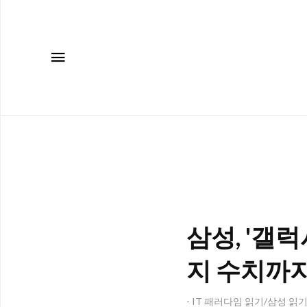
메뉴
삼성, '갤럭
지 수치까지
- IT 패러다임 읽기/삼성 읽