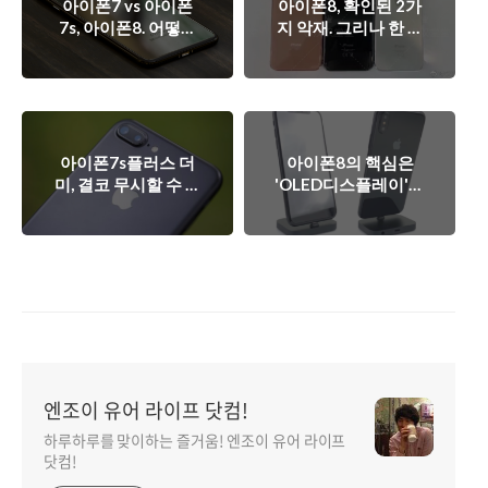
아이폰7 vs 아이폰
아이폰8, 확인된 2가
7s, 아이폰8. 어떻게
지 악재. 그리나 한 가
달라질까?
지 긍정적 소식.
아이폰7s플러스 더
아이폰8의 핵심은
미, 결코 무시할 수 없
'OLED디스플레이'가
는 '아이폰7/7s'의 존
아니라 'Face ID'?
재.
엔조이 유어 라이프 닷컴!
하루하루를 맞이하는 즐거움! 엔조이 유어 라이프
닷컴!