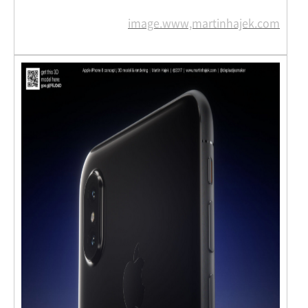
image.www,martinhajek.com