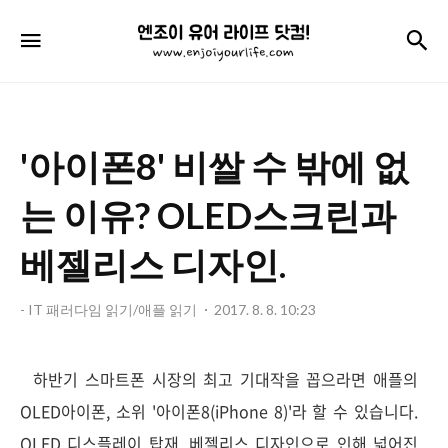
엔
검
메뉴
조
이
유
'아이폰8' 비쌀 수 밖에 없
어
라
는 이유? OLED스크린과
이
베젤리스 디자인.
프
닷
- IT 패러다임 읽기/애플 읽기
2017. 8. 8. 10:23
컴!
하반기 스마트폰 시장의 최고 기대작을 꼽으라면 애플의
OLED아이폰, 소위 '아이폰8(iPhone 8)'라 할 수 있습니다.
OLED 디스플레이 탑재, 베젤리스 디자인으로 인해 넓어진