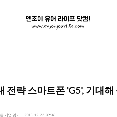
엔
조
이
유
어
라
이
 전략 스마트폰 'G5', 기대해 
프
닷
컴!
다른 기업 읽기
2015. 12. 22. 09:36