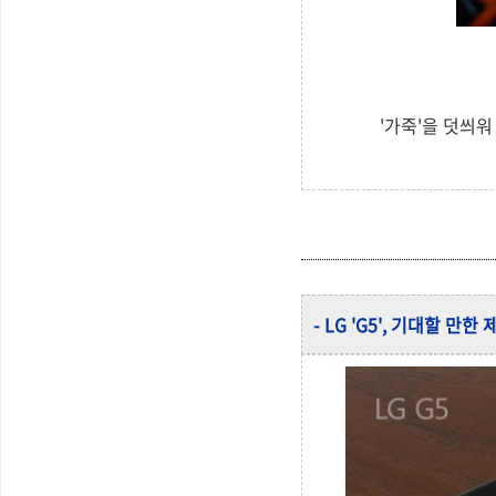
'가죽'을 덧씌워
- LG 'G5', 기대할 만한