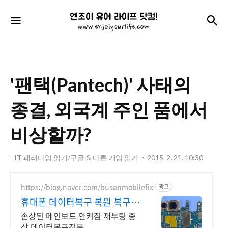
엔
검
메뉴
조
이
유
'팬택(Pantech)' 사태의
어
라
종결, 외국계 주인 품에서
이
비상할까?
프
닷
- IT 패러다임 읽기/구글 & 다른 기업 읽기
2015. 2. 21. 10:30
컴!
https://blog.naver.com/busanmobilefix
광고
휴대폰 데이터복구 복원 복구
실패시 비용 무료
손상된 메인보드 안켜짐 재부팅 증
상 데이터복구전문