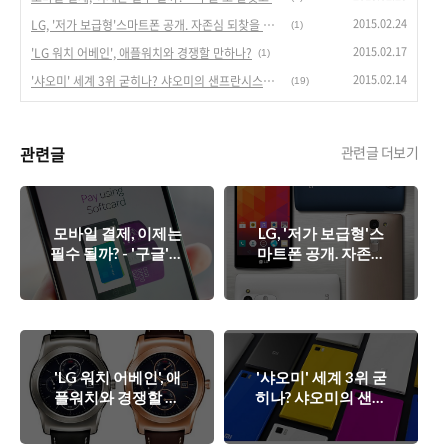
2015.02.24
LG, '저가 보급형'스마트폰 공개. 자존심 되찾을 수 있을까? - LG '마그나/스피릿/레온/조이' 공개
(1)
2015.02.17
'LG 워치 어베인', 애플워치와 경쟁할 만하나?
(1)
2015.02.14
'샤오미' 세계 3위 굳히나? 샤오미의 샌프란시스코 이벤트
(19)
관련글
관련글 더보기
모바일 결제, 이제는
LG, '저가 보급형'스
필수 될까? - '구글'도
마트폰 공개. 자존심
발벗고 나섰다.
되찾을 수 있을까? -
LG '마그나/스피릿/
레온/조이' 공개
'LG 워치 어베인', 애
'샤오미' 세계 3위 굳
플워치와 경쟁할 만
히나? 샤오미의 샌프
하나?
란시스코 이벤트