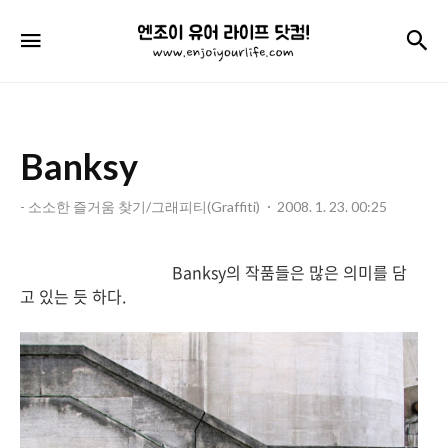
엔
검
메뉴
조
이
유
Banksy
어
라
- 소소한 즐거움 찾기/그래피티(Graffiti)
2008. 1. 23. 00:25
이
프
Banksy의 작품들은 많은 의미를 담
고 있는 듯 하다.
닷
컴!