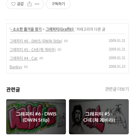
공감
구독하기
'
- 소소한 즐거움 찾기
>
그래피티(Graffiti)
' 카테고리의 다른 글
2009.01.31
그래피티 #6 - DWIS (DWiN Stlip)
(0)
2009.01.31
그래피티 #5 - CHE(체 게바라)
(0)
2009.01.31
그래피티 #4 - Cat
(0)
2008.01.23
Banksy
(0)
관련글
관련글 더보기
그래피티 #6 - DWIS
그래피티 #5 -
(DWiN Stlip)
CHE(체 게바라)