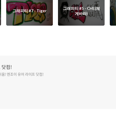
그래피티 #5 - CHE(체
그래피티 #7 - Tiger
게바라)
 닷컴!
움! 엔조이 유어 라이프 닷컴!