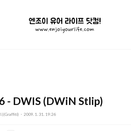
엔
조
이
유
어
라
이
 DWIS (DWiN Stlip)
프
닷
raffiti)
2009. 1. 31. 19:26
컴!