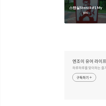
스탠실Stencil #1 My
pic
엔조이 유어 라이프
하루하루를 맞이하는 즐거
구독하기