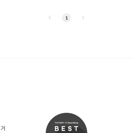
동통신사 관계자로 부터 나온 정
6GB램 제품의 가격이 109만
램 탑재 제품이 135만 3천원에 판
이
다
1
라인 커뮤니티에서는 512GB
전
음
저렴하게 나왔다는 이야기가 있
X 64GB' 제품의 경우 국내 출
즐거