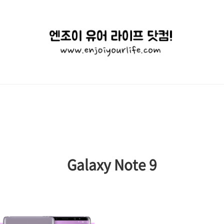
엔
조
이
유
어
라
이
Galaxy Note 9
프
닷
컴!