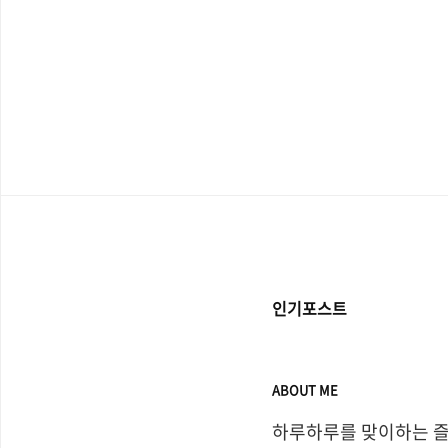
하지는 않았지만, 국내 이
보에 의하면 128GB용량/
4,500원, 512GB/8GB
매될 것으로 알려지면서 온
용량 제품이 상대적으로 
기도 합니다. 더욱이 '아이폰
고가가 136만 700원이..
인기포스트
ABOUT ME
하루하루를 맞이하는 