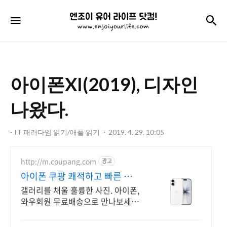
엔
검
메뉴
조
이
유
아이폰XI(2019), 디자인
어
라
나왔다.
이
- IT 패러다임 읽기/애플 읽기
2019. 4. 29. 10:05
프
닷
http://m.coupang.com
광고
컴!
아이폰 쿠팡 쾌적하고 빠른 속
도
갤러리를 채울 훌륭한 사진. 아이폰,
와우회원 무료배송으로 만나보세
요.