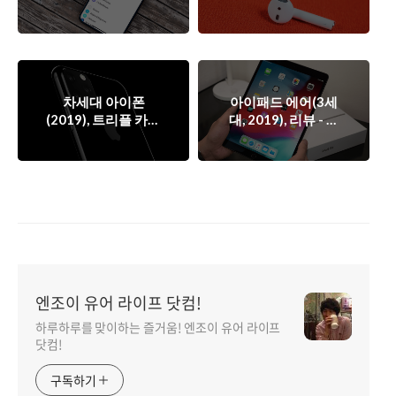
도면 유출. 그리고 렌
중.
더링 이미지.
차세대 아이폰
아이패드 에어(3세
(2019), 트리플 카메
대, 2019), 리뷰 - 성
라 탑재한다.
능과 디자인이 가격
을 넘어서다.
엔조이 유어 라이프 닷컴!
하루하루를 맞이하는 즐거움! 엔조이 유어 라이프
닷컴!
구독하기