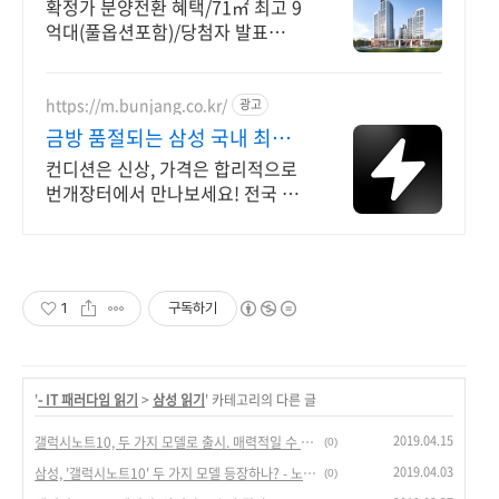
모니
확정가 분양전환 혜택/71㎡ 최고 9
억대(풀옵션포함)/당첨자 발표
7.23(목)
https://m.bunjang.co.kr/
광고
금방 품절되는 삼성 국내 최대
브랜드 중고거래
컨디션은 신상, 가격은 합리적으로
번개장터에서 만나보세요! 전국 각
지에서 올라오는 전국구 최다 상품
매일 10만 개 이상의 신규 상품 업
로드
1
구독하기
'
- IT 패러다임 읽기
>
삼성 읽기
' 카테고리의 다른 글
2019.04.15
갤럭시노트10, 두 가지 모델로 출시. 매력적일 수 밖에 없는 이유.
(0)
2019.04.03
삼성, '갤럭시노트10' 두 가지 모델 등장하나? - 노트10 & 노트10s
(0)