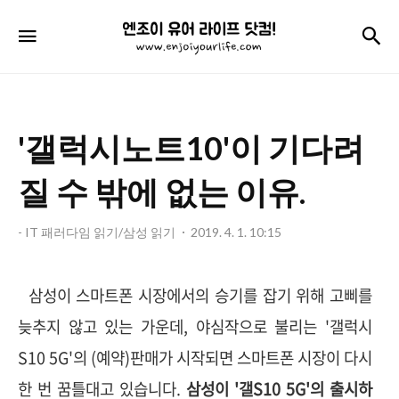
엔
검
메뉴
조
이
유
'갤럭시노트10'이 기다려
어
라
질 수 밖에 없는 이유.
이
- IT 패러다임 읽기/삼성 읽기
2019. 4. 1. 10:15
프
닷
삼성이 스마트폰 시장에서의 승기를 잡기 위해 고삐를
컴!
늦추지 않고 있는 가운데,
야심작으로 불리는 '갤럭시
S10 5G'의 (예약)판매가 시작되면 스마트폰 시장이 다시
한 번 꿈틀대고 있습니다.
삼성이 '갤S10 5G'의 출시하