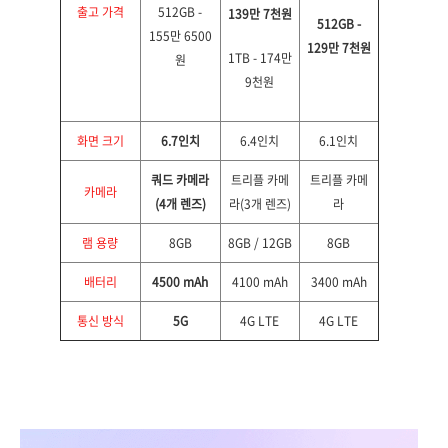
출고 가격
512GB -
139만 7천원
512GB -
155만 6500
129만 7천원
1TB - 174만
원
9천원
화면 크기
6.7인치
6.4인치
6.1인치
쿼드 카메라
트리플 카메
트리플 카메
카메라
(4개 렌즈)
라(3개 렌즈)
라
램 용량
8GB
8GB / 12GB
8GB
배터리
4500 mAh
4100 mAh
3400 mAh
통신 방식
5G
4G LTE
4G LTE