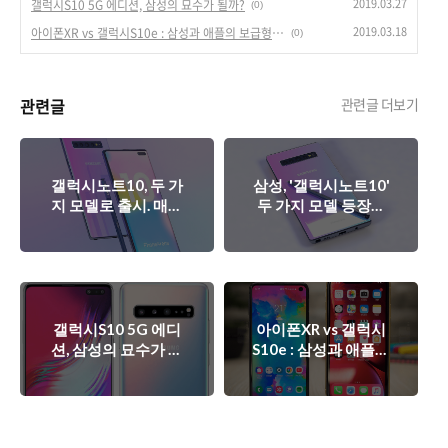
2019.03.27
갤럭시S10 5G 에디션, 삼성의 묘수가 될까?
(0)
2019.03.18
아이폰XR vs 갤럭시S10e : 삼성과 애플의 보급형 비교.
(0)
관련글
관련글 더보기
갤럭시노트10, 두 가
삼성, '갤럭시노트10'
지 모델로 출시. 매력
두 가지 모델 등장하
적일 수 밖에 없는 이
나? - 노트10 & 노트
유.
10s
갤럭시S10 5G 에디
아이폰XR vs 갤럭시
션, 삼성의 묘수가 될
S10e : 삼성과 애플의
까?
보급형 비교.