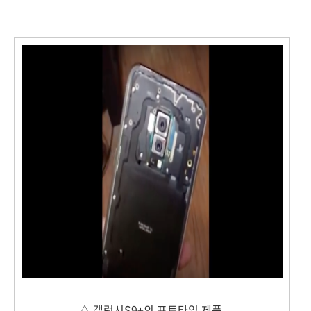
△ 갤럭시S9+의 프토타입 제품.