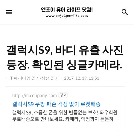
엔
검
메뉴
조
이
유
갤럭시S9, 바디 유출 사진
어
라
등장. 확인된 싱글카메라.
이
- IT 패러다임 읽기/삼성 읽기
2017. 12. 19. 11:51
프
닷
http://m.coupang.com
광고
컴!
갤럭시S9 쿠팡 파손 걱정 없이 로켓배송
갤럭시S9, 소중한 폰을 위한 빈틈없는 보호! 와우회원
무료배송으로 만나보세요. 카메라, 액정까지 든든하게
보호! 휴대폰케이스, 이제 파손 걱정 덜어요.