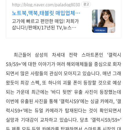
http://blog.naver.com/paladog8030
광고
노트북,맥북,태블릿 매입업체
저희가 삽니다! 매입O판매X
고가에 빠르고 편안한 매입! 저희가
삽니다!/판매X/17년된 TV,뉴스출현
업체! 저희가 고객님의 노트북,맥북,
태블릿PC를 삽니다! 매입O판매X
/2015년식이후
최근들어 삼성의 차세대 전략 스마트폰인 '갤럭시
S9/S9+'에 대한 이야기가 여러 해외매체들을 중심으로 회자
되면서 많은 사람들의 관심이 모아지고 있습니다. 매년 그래
왔듯이 최강 스펙, 또 하나의 괴물 폰이 등장할 것으로 예상
되는 가운데 최근에는 '바디 뒷면' 유출 사진이 등장했는데
이번에 유출된 사진을 통해 '갤럭시S9'에는 싱글 카메라, '갤
럭시S9+'에는 듀얼 카메라가 탑재된다는 것이 확인되면서
실망과 기대감이 교차하고 있습니다. 당초 '갤럭시S9/S9+'
두 제품 모두 듀얼 카메라를 탑재하면서 스마트폰 시장의 대