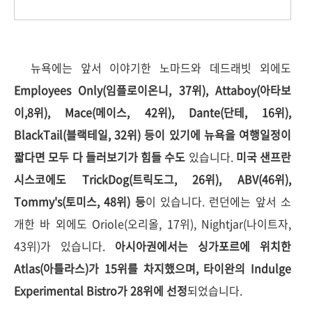
뉴욕에는 앞서 이야기한 노마드와 데드래빗 외에도
Employees Only(임플로이온니, 37위), Attaboy(아타보
이,8위), Mace(메이스, 42위), Dante(단테, 16위),
BlackTail(블랙테일, 32위) 등이 있기에 뉴욕을 여행일정이
짧다면 모두 다 들러보기가 힘들 수도
있습니다.
미국 샌프란
시스코에도 TrickDog(트릭도그, 26위), ABV(46위),
Tommy's(토미스, 48위) 등
이 있습니다. 런던에는 앞서 소
개한 바 외에도 Oriole(오리올, 17위), Nightjar(나이트자,
43위)가 있습니다.
아시아권에서는 싱가포르에 위치한
Atlas(아틀라스)가 15위를 차지했으며, 타이완의 Indulge
Experimental Bistro가 28위에 선정
되었습니다.