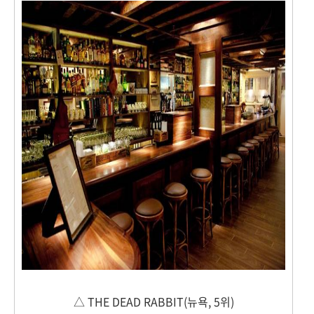
△ THE DEAD RABBIT(뉴욕, 5위)