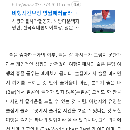
http://www.033-373-9111.com
광고
비행시간보장 영월패러글라이
딩
사랑의불시착촬영지, 해방타운백지
영편, 전국최대높이이륙장, 넓은 전
용활공장사용,
술을 좋아하는가의 여부, 술을 잘 마시는가 그렇지 못한가
라는 개인적인 성향과 상관없이 여행지에서의 술은 분명 여
행의 흥을 돋우는 매개체가 됩니다. 술집에가서 술을 마시면
서 취기를 느끼는 것 만이 즐거움이 아닌, 분위기 좋은 바
(Bar)에서 알콜이 들어가 있지 않은(논알콜) 모히또 한 잔을
마시면서 즐거움을 느낄 수 있는 것 처럼, 여행지의 유명한
술집에 들러 그곳에서 즐거운 시간을 보낼 수 있다는 것 또한
여행을 즐기는 하나의 방법이라 할 수 있습니다. 그런 의미에
서 세계 최고의 바(The World's best Bars)'가 어디이며, 그