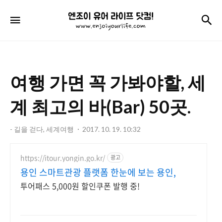
엔
검
메뉴
조
이
유
여행 가면 꼭 가봐야할, 세
어
라
계 최고의 바(Bar) 50곳.
이
- 길을 걷다, 세계여행
2017. 10. 19. 10:32
프
닷
https://itour.yongin.go.kr/
광고
컴!
용인 스마트관광 플랫폼 한눈에 보는 용인,
투어패스 5,000원 할인쿠폰 발행 중!