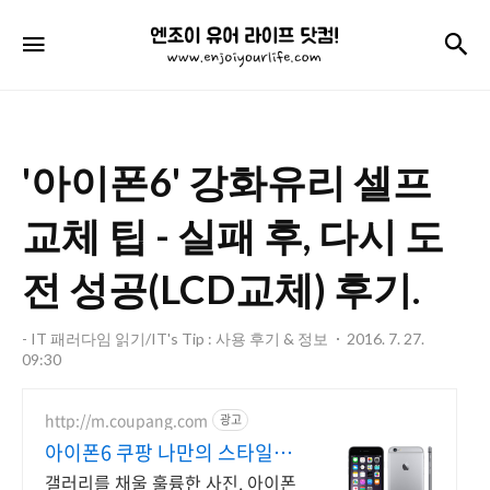
엔
검
메뉴
조
이
유
'아이폰6' 강화유리 셀프
어
라
교체 팁 - 실패 후, 다시 도
이
전 성공(LCD교체) 후기.
프
닷
- IT 패러다임 읽기/IT's Tip : 사용 후기 & 정보
2016. 7. 27.
09:30
컴!
http://m.coupang.com
광고
아이폰6 쿠팡 나만의 스타일을
완성
갤러리를 채울 훌륭한 사진. 아이폰