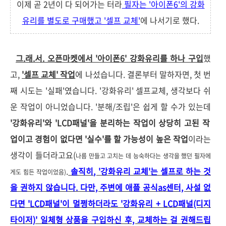
이제 곧 2년이 다 되어가는 터라
필자는 '아이폰6'의 강화
유리를 별도로 구매했고 '셀프 교체'
에 나서기로 했다.
그.래.서. 오픈마켓에서 '아이폰6' 강화유리를 하나 구입
했
고,
'셀프 교체' 작업
에 나섰습니다. 결론부터 말하자면, 첫 번
째 시도는 '실패'였습니다. '강화유리' 셀프교체, 생각보다 쉬
운 작업이 아니었습니다. '분해/조립'은 쉽게 할 수가 있는데
'강화유리'와 'LCD패널'을 분리하는 작업이 상당히 고된 작
업이고 경험이 없다면 '실수'를 할 가능성이 높은 작업
이라는
생각이 들더라고요(
나름 만들고 고치는 데 능숙하다는 생각을 했던 필자에
.
솔직히
, '강화유리 교체'는 셀프로 하는 것
게도 힘든 작업이었음)
을 권하지 않습니다. 다만, 주변에 애플 공식as센터, 사설 없
다면 'LCD패널'이 멀쩡하더라도 '강화유리 + LCD패널(디지
타이저)' 일체형 상품을 구입하신 후, 교체하는 걸 권해드립