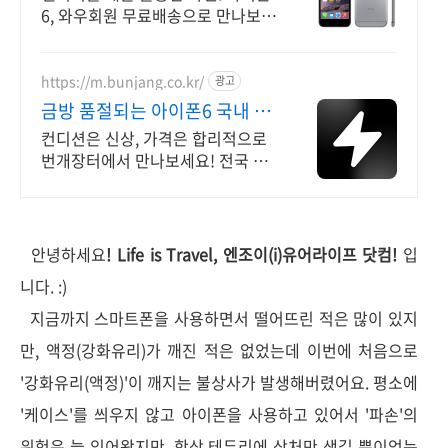
6, 와우회원 무료배송으로 만나보세
요. 흐릿한 사진은 이제 그만! 놀라
운 카메라 성능으로 일상을 작품처
럼 담아보세요.
https://m.bunjang.co.kr/
광고
금방 품절되는 아이폰6 국내 최
대 브랜드 중고거래
컨디션은 신상, 가격은 합리적으로
번개장터에서 만나보세요! 전국 각
지에서 올라오는 전국구 최다 상품
매일 10만 개 이상의 신규 상품 업
로드
안녕하세요
! Life is Travel, 엔조이(i)유어라이프 닷컴!
입
니다. :)
지금까지 스마트폰을 사용하면서 떨어뜨린 적은 많이 있지
만, 액정(강화유리)가 깨진 적은 없었는데 이번에 처음으로
'강화유리(액정)'이 깨지는 불상사가 발생해버렸어요. 평소에
'케이스'를 씌우지 않고 아이폰을 사용하고 있어서 '파손'의
위험은 늘 있어왔지만, 항상 테두리에 상처만 생길 뿐이었는