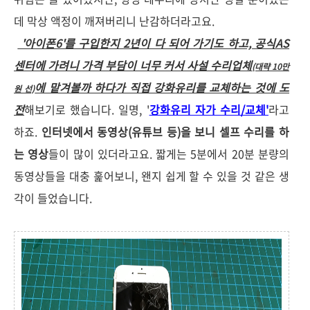
데 막상 액정이 깨져버리니 난감하더라고요.
'아이폰6'를 구입한지 2년이 다 되어 가기도 하고, 공식AS
센터에 가려니 가격 부담이 너무 커서 사설 수리업체
(대략 10만
에 맡겨볼까 하다가 직접 강화유리를 교체하는 것에 도
원 선)
전
해보기로 했습니다. 일명, '
강화유리 자가 수리/교체'
라고
하죠.
인터넷에서 동영상(유튜브 등)을 보니 셀프 수리를 하
는 영상
들이 많이 있더라고요. 짧게는 5분에서 20분 분량의
동영상들을 대충 훑어보니, 왠지 쉽게 할 수 있을 것 같은 생
각이 들었습니다.